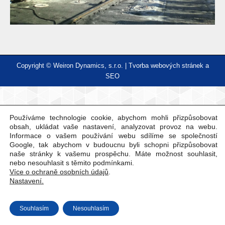
Copyright © Weiron Dynamics, s.r.o. |
Tvorba webových stránek
a
SEO
Používáme technologie cookie, abychom mohli přizpůsobovat
obsah, ukládat vaše nastavení, analyzovat provoz na webu.
Informace o vašem používání webu sdílíme se společností
Google, tak abychom v budoucnu byli schopni přizpůsobovat
naše stránky k vašemu prospěchu. Máte možnost souhlasit,
nebo nesouhlasit s těmito podmínkami.
Více o ochraně osobních údajů
.
Nastavení.
Souhlasím
Nesouhlasím