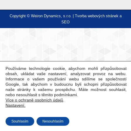
Copyright © Weiron Dynamics, s.r.o. |
Tvorba webových stránek
a
SEO
Používáme technologie cookie, abychom mohli přizpůsobovat
obsah, ukládat vaše nastavení, analyzovat provoz na webu.
Informace o vašem používání webu sdílíme se společností
Google, tak abychom v budoucnu byli schopni přizpůsobovat
naše stránky k vašemu prospěchu. Máte možnost souhlasit,
nebo nesouhlasit s těmito podmínkami.
Více o ochraně osobních údajů
.
Nastavení.
Souhlasím
Nesouhlasím