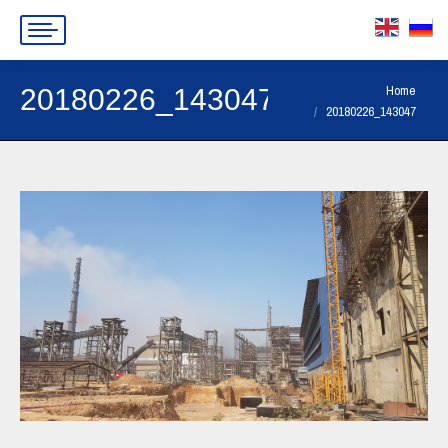
You are here:
Home
20180226_143047
20180226_143047