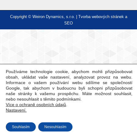
Copyright © Weiron Dynamics, s.r.o. |
Tvorba webových stránek
a
SEO
Používáme technologie cookie, abychom mohli přizpůsobovat
obsah, ukládat vaše nastavení, analyzovat provoz na webu.
Informace o vašem používání webu sdílíme se společností
Google, tak abychom v budoucnu byli schopni přizpůsobovat
naše stránky k vašemu prospěchu. Máte možnost souhlasit,
nebo nesouhlasit s těmito podmínkami.
Více o ochraně osobních údajů
.
Nastavení.
Souhlasím
Nesouhlasím