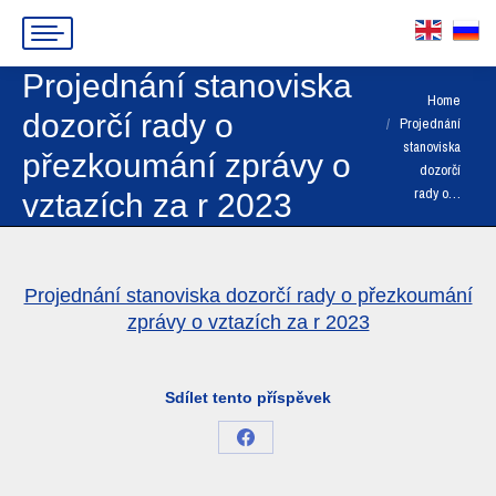
Projednání stanoviska
You are here:
Home
dozorčí rady o
Projednání
stanoviska
přezkoumání zprávy o
dozorčí
rady o…
vztazích za r 2023
Projednání stanoviska dozorčí rady o přezkoumání
zprávy o vztazích za r 2023
Sdílet tento příspěvek
Share
on