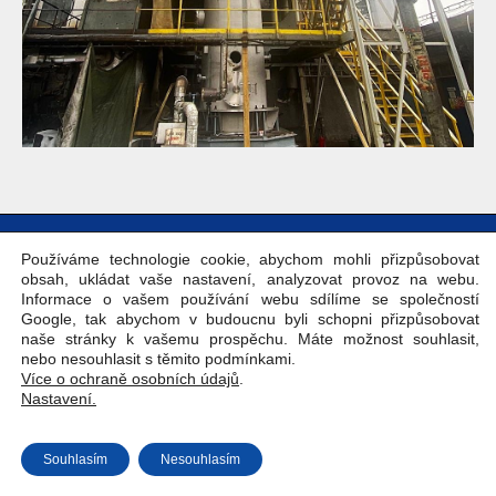
Copyright © Weiron Dynamics, s.r.o. |
Tvorba webových stránek
a
Používáme technologie cookie, abychom mohli přizpůsobovat
SEO
obsah, ukládat vaše nastavení, analyzovat provoz na webu.
Informace o vašem používání webu sdílíme se společností
Google, tak abychom v budoucnu byli schopni přizpůsobovat
naše stránky k vašemu prospěchu. Máte možnost souhlasit,
nebo nesouhlasit s těmito podmínkami.
Více o ochraně osobních údajů
.
Nastavení.
Souhlasím
Nesouhlasím