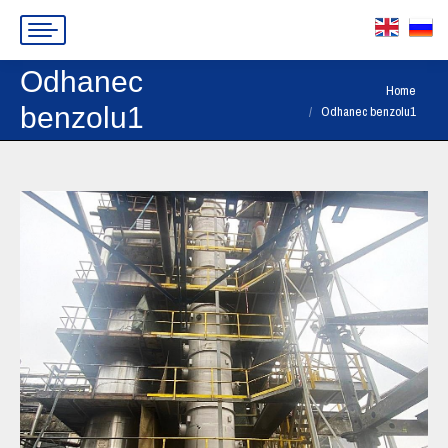
Odhanec
You are here:
Home
benzolu1
Odhanec benzolu1