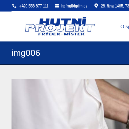
+420 558 877 111
hpfm@hpfm.cz
28. října 1495, 
O společnosti
Oblasti působení
O s
img006