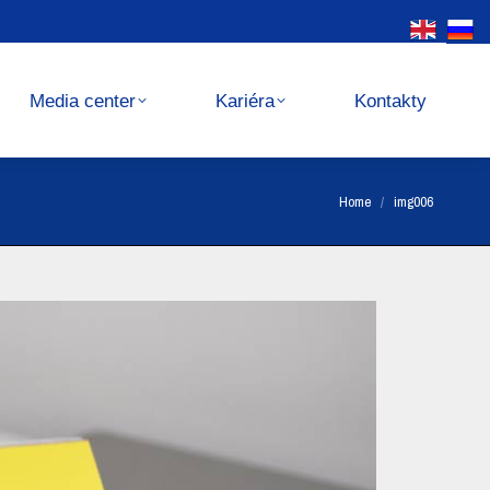
Kariéra
Kontakty
Media center
Kariéra
Kontakty
You are here:
Home
img006