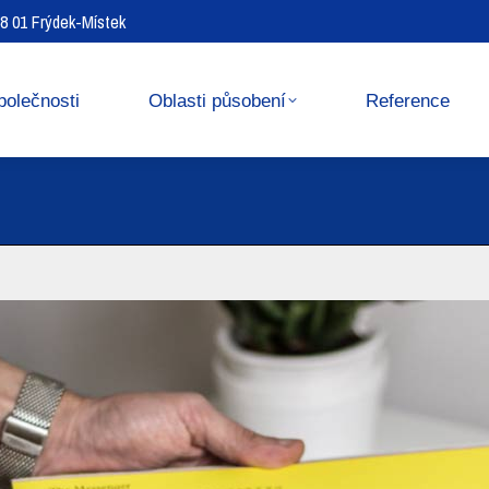
738 01 Frýdek-Místek
Reference
Media center
polečnosti
Oblasti působení
Reference