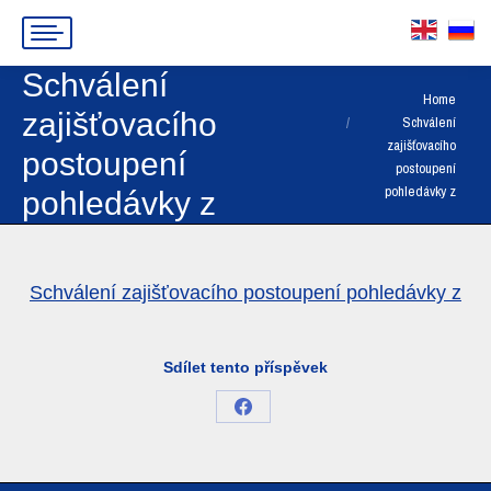
Schválení
You are here:
Home
zajišťovacího
Schválení
zajišťovacího
postoupení
postoupení
pohledávky z
pohledávky z
Schválení zajišťovacího postoupení pohledávky z
Sdílet tento příspěvek
Share
on
Facebook