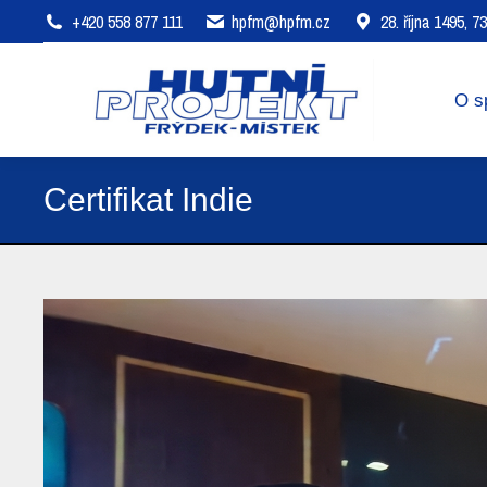
+420 558 877 111
hpfm@hpfm.cz
28. října 1495, 
O společnosti
Oblasti působení
O s
Certifikat Indie