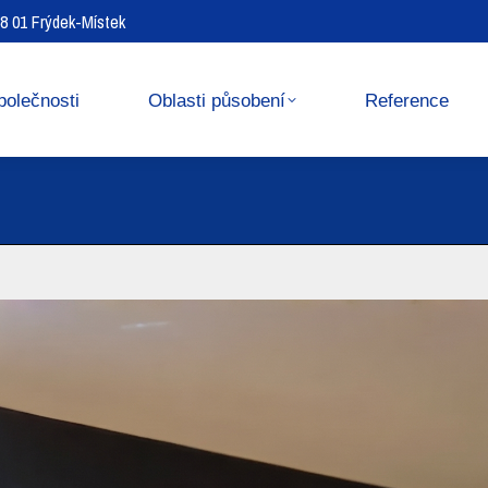
738 01 Frýdek-Místek
Reference
Media center
polečnosti
Oblasti působení
Reference