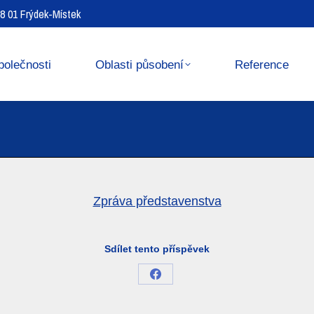
738 01 Frýdek-Místek
Reference
Media center
polečnosti
Oblasti působení
Reference
Zpráva představenstva
Sdílet tento příspěvek
Share
on