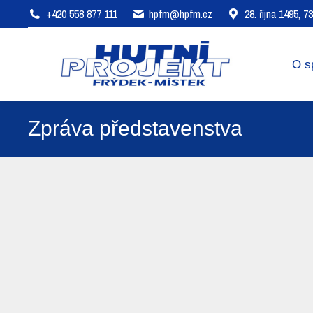
+420 558 877 111
hpfm@hpfm.cz
28. října 1495, 
O společnosti
Oblasti působení
O s
Zpráva představenstva