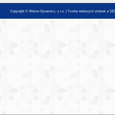
Copyright © Weiron Dynamics, s.r.o. |
Tvorba webových stránek
a
SE