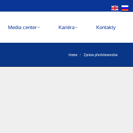
Kariéra
Kontakty
Media center
Kariéra
Kontakty
You are here:
Home
Zpráva představenstva