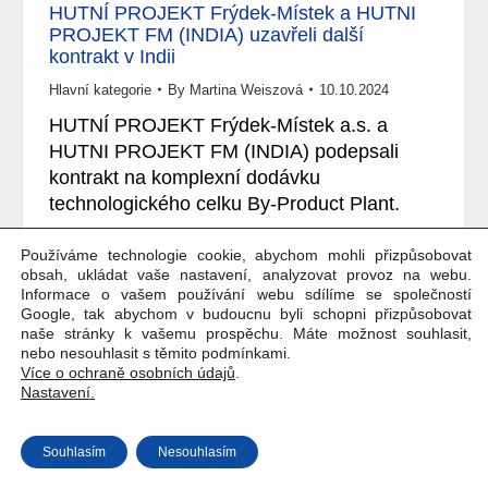
HUTNÍ PROJEKT Frýdek-Místek a HUTNI
PROJEKT FM (INDIA) uzavřeli další
kontrakt v Indii
Hlavní kategorie
By
Martina Weiszová
10.10.2024
HUTNÍ PROJEKT Frýdek-Místek a.s. a
HUTNI PROJEKT FM (INDIA) podepsali
kontrakt na komplexní dodávku
technologického celku By-Product Plant.
Používáme technologie cookie, abychom mohli přizpůsobovat
obsah, ukládat vaše nastavení, analyzovat provoz na webu.
Informace o vašem používání webu sdílíme se společností
Google, tak abychom v budoucnu byli schopni přizpůsobovat
Copyright © Weiron Dynamics, s.r.o. |
Tvorba webových stránek
a
naše stránky k vašemu prospěchu. Máte možnost souhlasit,
SEO
nebo nesouhlasit s těmito podmínkami.
Více o ochraně osobních údajů
.
Nastavení.
Souhlasím
Nesouhlasím