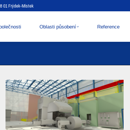
738 01 Frýdek-Místek
Reference
Media center
polečnosti
Oblasti působení
Reference