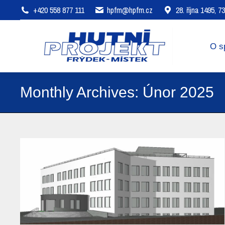
+420 558 877 111
hpfm@hpfm.cz
28. října 1495, 
O společnosti
Oblasti působení
O s
Monthly Archives:
Únor 2025