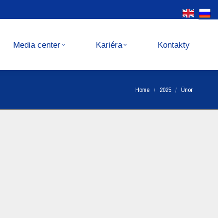
Kariéra
Kontakty
Media center
Kariéra
Kontakty
You are here:
Home
2025
Únor