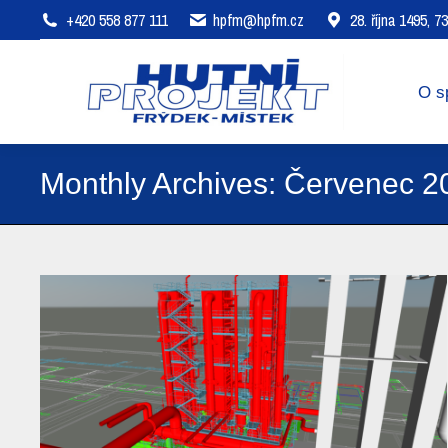
+420 558 877 111
hpfm@hpfm.cz
28. října 1495, 
O společnosti
Oblasti působení
O s
Monthly Archives:
Červenec 2