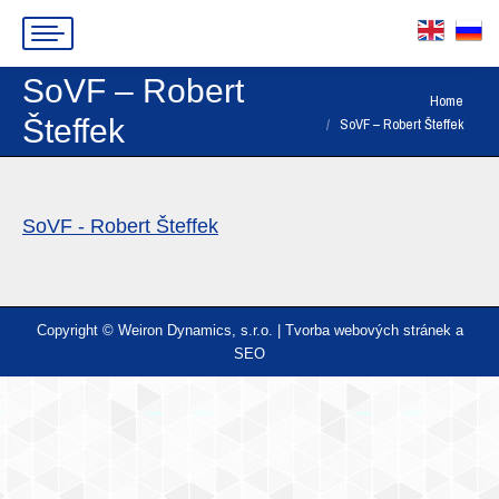
SoVF – Robert
You are here:
Home
Šteffek
SoVF – Robert Šteffek
SoVF - Robert Šteffek
Copyright © Weiron Dynamics, s.r.o. |
Tvorba webových stránek
a
SEO