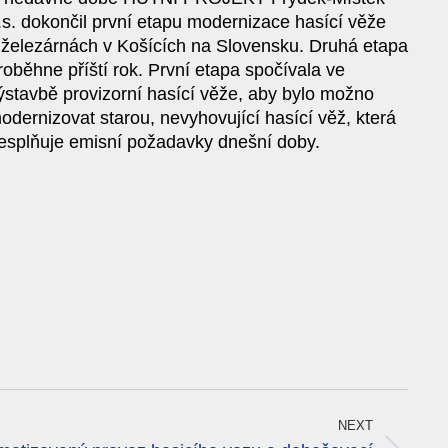
.s. dokončil první etapu modernizace hasící věže
 železárnách v Košících na Slovensku. Druhá etapa
roběhne příští rok. První etapa spočívala ve
ýstavbě provizorní hasící věže, aby bylo možno
odernizovat starou, nevyhovující hasící věž, která
esplňuje emisní požadavky dnešní doby.
NEXT