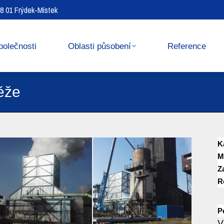
738 01 Frýdek-Místek
Reference
Media center
polečnosti
Oblasti působení
Reference
ěže
K
M
Z
R
P
V