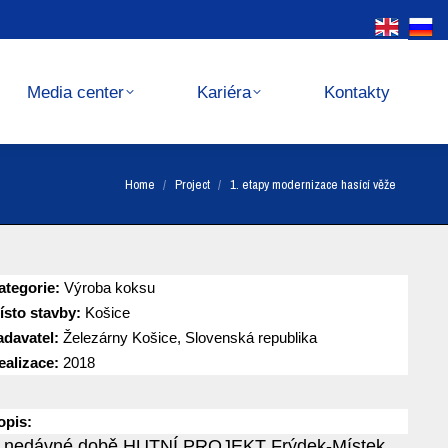
Kariéra
Kontakty
Media center
Kariéra
Kontakty
You are here:
Home
Project
1. etapy modernizace hasící věže
ategorie:
Výroba koksu
ísto stavby:
Košice
adavatel:
Železárny Košice, Slovenská republika
ealizace:
2018
opis:
 nedávné době HUTNÍ PROJEKT Frýdek-Místek