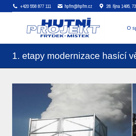
+420 558 877 111
hpfm@hpfm.cz
28. října 1495, 
O společnosti
Oblasti působení
O s
1. etapy modernizace hasící v