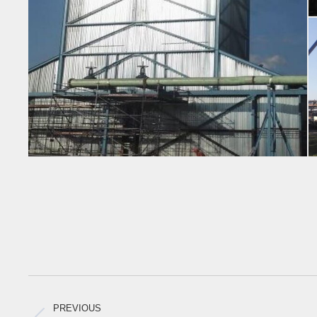
Project
navigation
PREVIOUS