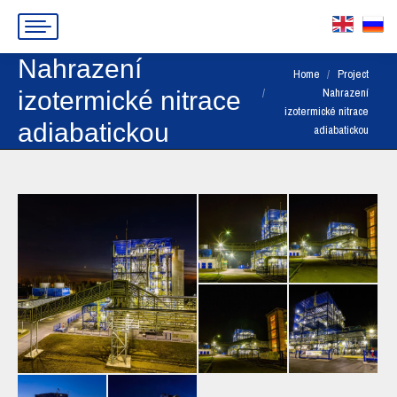
Nahrazení
You are here:
Home
Project
Nahrazení
izotermické nitrace
izotermické nitrace
adiabatickou
adiabatickou