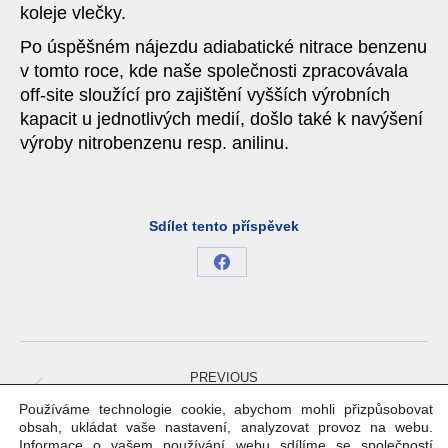
koleje vlečky.
Po úspěšném nájezdu adiabatické nitrace benzenu
v tomto roce, kde naše společnosti zpracovávala
off-site sloužící pro zajištění vyšších výrobních
kapacit u jednotlivých medií, došlo také k navýšení
výroby nitrobenzenu resp. anilinu.
Sdílet tento příspěvek
Share
on
Facebook
Project
navigation
PREVIOUS
Previous
Pokusná koksovací pec, Dillingen
Používáme technologie cookie, abychom mohli přizpůsobovat
project:
obsah, ukládat vaše nastavení, analyzovat provoz na webu.
Informace o vašem používání webu sdílíme se společností