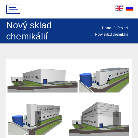
Nový sklad
You are here:
Home
Project
chemikálií
Nový sklad chemikálií