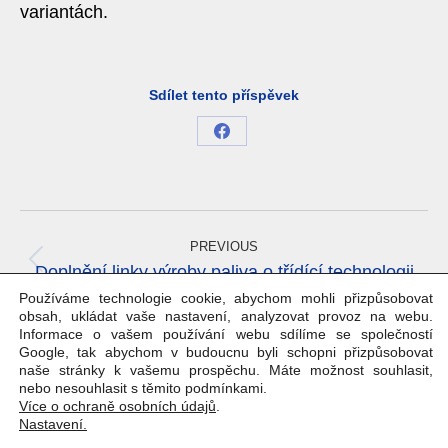
variantách.
Sdílet tento příspěvek
Share
on
Facebook
Project
navigation
PREVIOUS
Previous
Doplnění linky výroby paliva o třídící technologii
project:
Používáme technologie cookie, abychom mohli přizpůsobovat
obsah, ukládat vaše nastavení, analyzovat provoz na webu.
NEXT
Informace o vašem používání webu sdílíme se společností
Modernizace deamonizační stanice a zásobníků
Next
Google, tak abychom v budoucnu byli schopni přizpůsobovat
louhu na čpavkárně
naše stránky k vašemu prospěchu. Máte možnost souhlasit,
project:
nebo nesouhlasit s těmito podmínkami.
Více o ochraně osobních údajů
.
Nastavení.