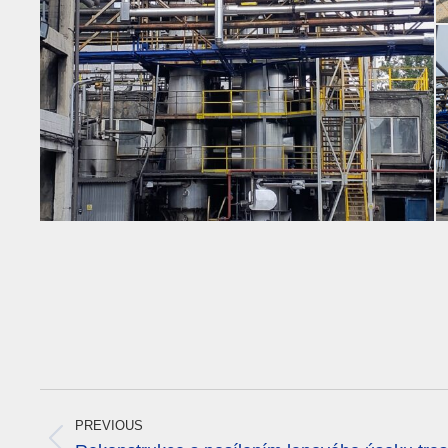
Project
navigation
PREVIOUS