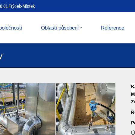
738 01 Frýdek-Místek
Reference
Media center
polečnosti
Oblasti působení
Reference
y
K
M
Z
R
P
Ú