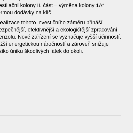
estilační kolony II. část – výměna kolony 1A“
ormou dodávky na klíč.
ealizace tohoto investičního záměru přináší
ezpečnější, efektivnější a ekologičtější zpracování
enzolu. Nové zařízení se vyznačuje vyšší účinností,
ižší energetickou náročností a zároveň snižuje
iziko úniku škodlivých látek do okolí.