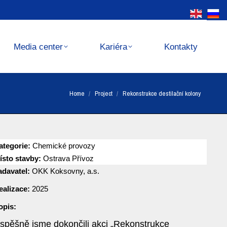
Kariéra
Kontakty
Media center
Kariéra
Kontakty
You are here:
Home
Project
Rekonstrukce destilační kolony
ategorie:
Chemické provozy
ísto stavby:
Ostrava Přívoz
adavatel:
OKK Koksovny, a.s.
ealizace:
2025
opis:
spěšně jsme dokončili akci „Rekonstrukce