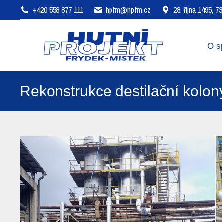
+420 558 877 111
hpfm@hpfm.cz
28. října 1495, 
O společnosti
Oblasti působení
O s
Rekonstrukce destilační kolon