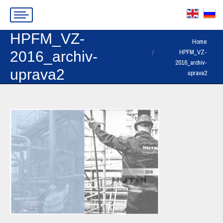
HPFM_VZ-
You are here:
Home
HPFM_VZ-
2016_archiv-
2016_archiv-
uprava2
uprava2