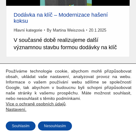
Dodávka na klíč – Modernizace hašení
koksu
Hlavní kategorie
By
Martina Weiszová
20.1.2025
V současné době realizujeme další
významnou stavbu formou dodávky na klíč
Používáme technologie cookie, abychom mohli přizpůsobovat
obsah, ukládat vaše nastavení, analyzovat provoz na webu.
Copyright © Weiron Dynamics, s.r.o. |
Tvorba webových stránek
a
Informace o vašem používání webu sdílíme se společností
Google, tak abychom v budoucnu byli schopni přizpůsobovat
SEO
naše stránky k vašemu prospěchu. Máte možnost souhlasit,
nebo nesouhlasit s těmito podmínkami.
Více o ochraně osobních údajů
.
Nastavení.
Souhlasím
Nesouhlasím