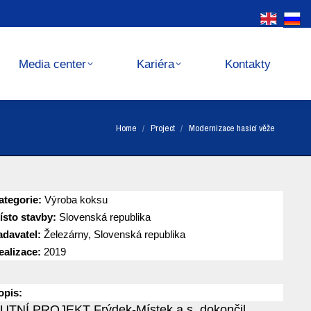
Kariéra
Kontakty
Media center
Kariéra
Kontakty
You are here:
Home
Project
Modernizace hasicí věže
ategorie:
Výroba koksu
ísto stavby:
Slovenská republika
adavatel:
Železárny, Slovenská republika
ealizace:
2019
opis:
UTNÍ PROJEKT Frýdek-Místek a.s. dokončil