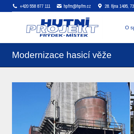
+420 558 877 111
hpfm@hpfm.cz
28. října 1495, 
O společnosti
Oblasti působení
O s
Modernizace hasicí věže