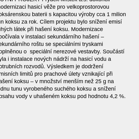
odernizaci hasicí věže pro velkoprostorovou
oksárenskou baterii s kapacitou výroby cca 1 milion
un koksu za rok. Cílem projektu bylo snížení emisí
uhých látek při hašení koksu. Modernizace
počívala v instalaci sekundárního hašení –
ekundárního roštu se speciálními tryskami
oplněnou o speciální nerezové vestavby. Součástí
yla i instalace nových nádrží na hasicí vodu a
otrubních rozvodů. Výsledkem je dodržení
misních limitů pro prachové úlety vznikající při
ašení koksu – v množství menším než 25 g na
ednu tunu vyrobeného suchého koksu a snížení
bsahu vody v uhašeném koksu pod hodnotu 4,2 %.