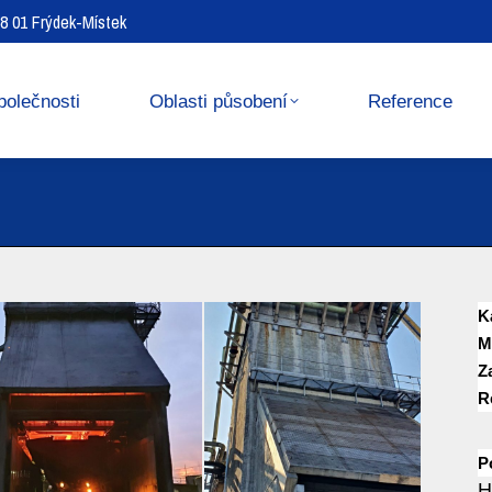
738 01 Frýdek-Místek
Reference
Media center
polečnosti
Oblasti působení
Reference
K
M
Z
R
P
H