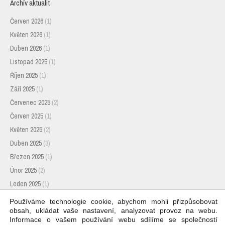
Archív aktualit
Červen 2026
(1)
Květen 2026
(1)
Duben 2026
(1)
Listopad 2025
(1)
Říjen 2025
(1)
Září 2025
(1)
Červenec 2025
(2)
Červen 2025
(1)
Květen 2025
(2)
Duben 2025
(3)
Březen 2025
(1)
Únor 2025
(2)
Leden 2025
(1)
Listopad 2024
(1)
Používáme technologie cookie, abychom mohli přizpůsobovat
obsah, ukládat vaše nastavení, analyzovat provoz na webu.
Říjen 2024
(1)
Informace o vašem používání webu sdílíme se společností
Červenec 2024
(1)