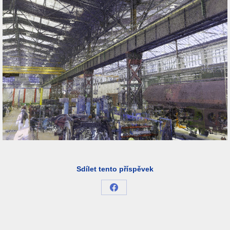
Sdílet tento příspěvek
Share
on
Facebook