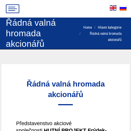
Řádná valná
You are here:
Home
Hlavní kategorie
hromada
Řádná valná hromada
akcionářů
akcionářů
Řádná valná hromada
akcionářů
Představenstvo akciové
společnosti
HUTNÍ PROJEKT Frýdek-