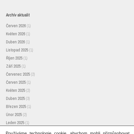
on
Facebook
Archív aktualit
Červen 2026
(1)
Květen 2026
(1)
Duben 2026
(1)
Listopad 2025
(1)
Říjen 2025
(1)
Září 2025
(1)
Červenec 2025
(2)
Červen 2025
(1)
Květen 2025
(2)
Duben 2025
(3)
Březen 2025
(1)
Únor 2025
(2)
Leden 2025
(1)
Listopad 2024
(1)
Používáme technologie cookie, abychom mohli přizpůsobovat